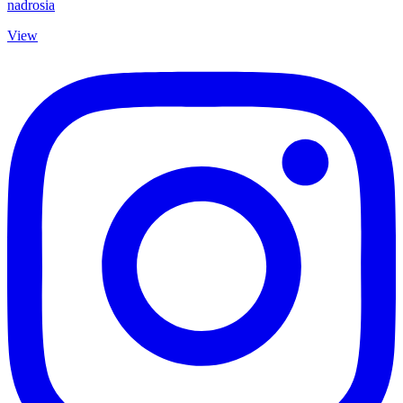
nadrosia
View