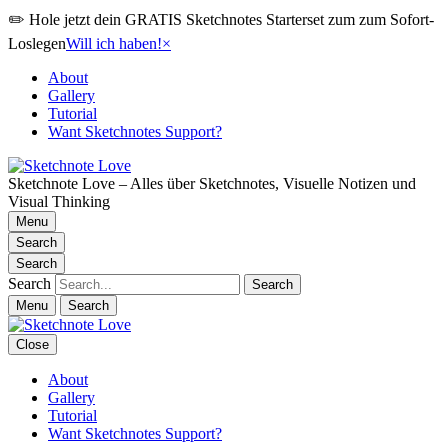
✏️ Hole jetzt dein GRATIS Sketchnotes Starterset zum zum Sofort-
Loslegen
Will ich haben!
×
About
Gallery
Tutorial
Want Sketchnotes Support?
Sketchnote Love – Alles über Sketchnotes, Visuelle Notizen und
Visual Thinking
Menu
Search
Search
Search
Menu
Search
Close
About
Gallery
Tutorial
Want Sketchnotes Support?