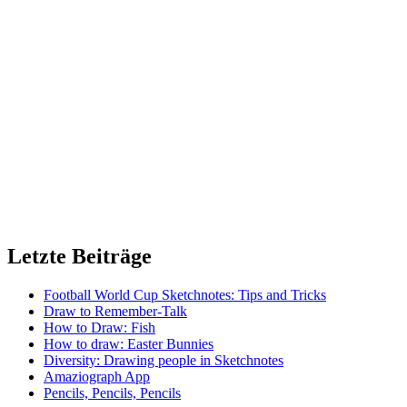
Letzte Beiträge
Football World Cup Sketchnotes: Tips and Tricks
Draw to Remember-Talk
How to Draw: Fish
How to draw: Easter Bunnies
Diversity: Drawing people in Sketchnotes
Amaziograph App
Pencils, Pencils, Pencils