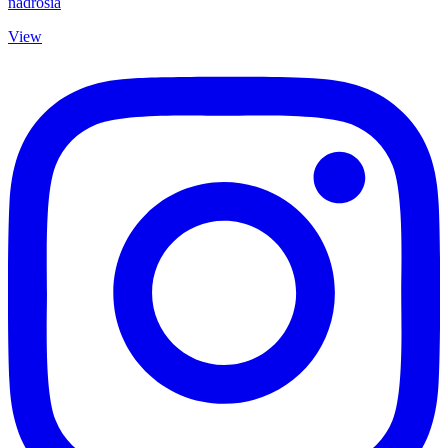
nadrosia
View